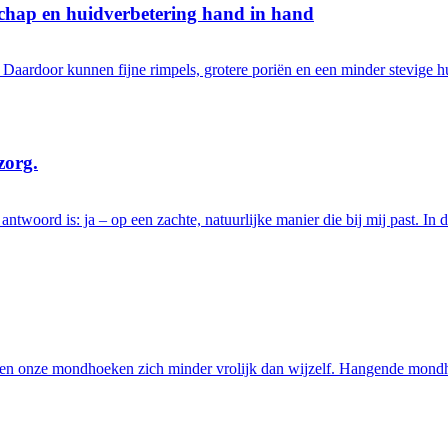
chap en huidverbetering hand in hand
d. Daardoor kunnen fijne rimpels, grotere poriën en een minder stevige 
zorg.
ntwoord is: ja – op een zachte, natuurlijke manier die bij mij past. In 
len onze mondhoeken zich minder vrolijk dan wijzelf. Hangende mondh