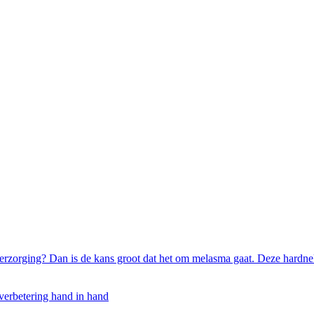
rzorging? Dan is de kans groot dat het om melasma gaat. Deze hardne