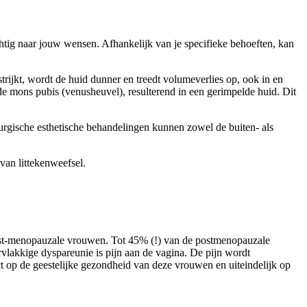
achtig naar jouw wensen. Afhankelijk van je specifieke behoeften, kan
rijkt, wordt de huid dunner en treedt volumeverlies op, ook in en
 de mons pubis (venusheuvel), resulterend in een gerimpelde huid. Dit
urgische esthetische behandelingen kunnen zowel de buiten- als
van littekenweefsel.
n post-menopauzale vrouwen. Tot 45% (!) van de postmenopauzale
lakkige dyspareunie is pijn aan de vagina. De pijn wordt
ct op de geestelijke gezondheid van deze vrouwen en uiteindelijk op