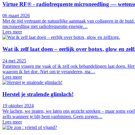
Virtue RF® - radiofrequente microneedling — wetens
06 maart 2026
Met de tijd vertraagt de natuurlijke aanmaak van collageen in de hui
microneedling met radiofrequentie-energie…
Lees meer
Wat ik zelf laat doen – eerlijk over botox, glow en zelf
24 mei 2025
Patiënten vragen me vaak of ik zelf ook behandelingen laat doen. Het a
waarom ik het doe. Niet om te veranderen, ma…
Lees meer
Herstel je stralende glimlach!
19 oktober 2024
We lachen, we praten, we laten ons gezicht spreken – maar soms voe
zelfs wanneer je blij bent vanbinnen. Geen zorgen…
Lees meer