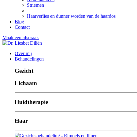
Striemen
Haarverlies en dunner worden van de haardos
Blog
Contact
Maak een afspraak
Over mij
Behandelingen
Gezicht
Lichaam
Huidtherapie
Haar