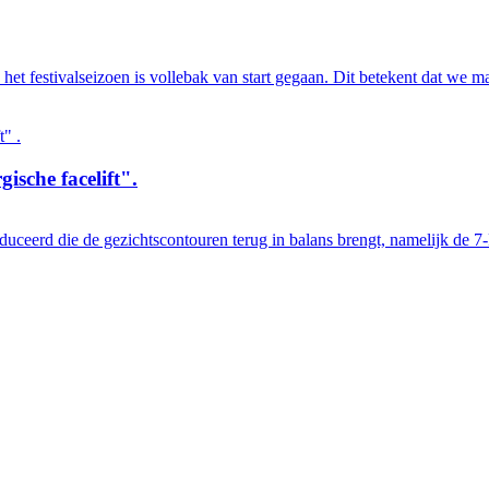
het festivalseizoen is vollebak van start gegaan. Dit betekent dat we 
ische facelift".
oduceerd die de gezichtscontouren terug in balans brengt, namelijk d