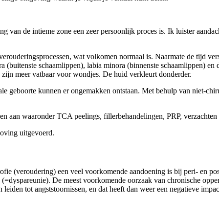
ing van de intieme zone een zeer persoonlijk proces is. Ik luister aand
verouderingsprocessen, wat volkomen normaal is. Naarmate de tijd verst
ora (buitenste schaamlippen), labia minora (binnenste schaamlippen) en
n zijn meer vatbaar voor wondjes. De huid verkleurt donderder.
nale geboorte kunnen er ongemakken ontstaan. Met behulp van niet-chir
gen aan waaronder TCA peelings, fillerbehandelingen, PRP, verzachten 
doving uitgevoerd.
e atrofie (veroudering) een veel voorkomende aandoening is bij peri- e
n (=dyspareunie). De meest voorkomende oorzaak van chronische opperv
 leiden tot angststoornissen, en dat heeft dan weer een negatieve impa