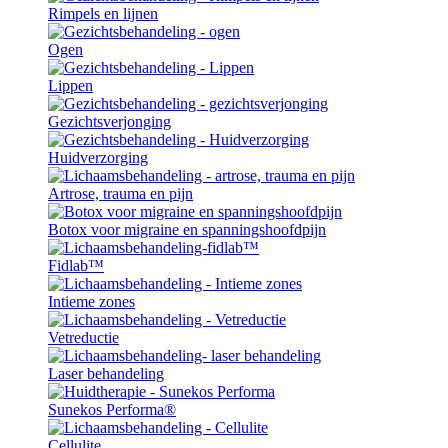
Rimpels en lijnen
Ogen
Lippen
Gezichtsverjonging
Huidverzorging
Artrose, trauma en pijn
Botox voor migraine en spanningshoofdpijn
Fidlab™
Intieme zones
Vetreductie
Laser behandeling
Sunekos Performa®
Cellulite