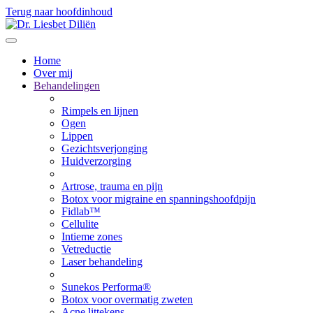
Terug naar hoofdinhoud
Home
Over mij
Behandelingen
Rimpels en lijnen
Ogen
Lippen
Gezichtsverjonging
Huidverzorging
Artrose, trauma en pijn
Botox voor migraine en spanningshoofdpijn
Fidlab™
Cellulite
Intieme zones
Vetreductie
Laser behandeling
Sunekos Performa®
Botox voor overmatig zweten
Acne littekens