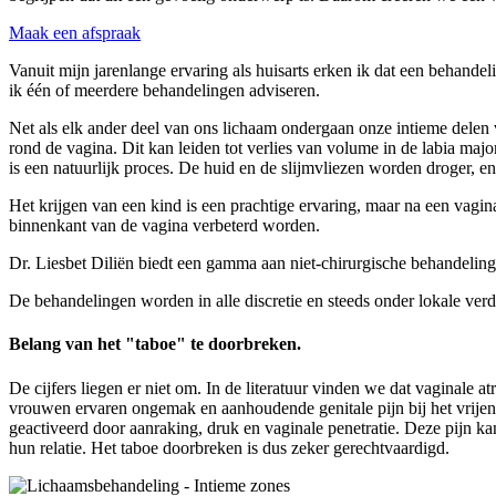
Maak een afspraak
Vanuit mijn jarenlange ervaring als huisarts erken ik dat een behandel
ik één of meerdere behandelingen adviseren.
Net als elk ander deel van ons lichaam ondergaan onze intieme delen 
rond de vagina. Dit kan leiden tot verlies van volume in de labia maj
is een natuurlijk proces. De huid en de slijmvliezen worden droger, e
Het krijgen van een kind is een prachtige ervaring, maar na een vagi
binnenkant van de vagina verbeterd worden.
Dr. Liesbet Diliën biedt een gamma aan niet-chirurgische behandelin
De behandelingen worden in alle discretie en steeds onder lokale ver
Belang van het "taboe" te doorbreken.
De cijfers liegen er niet om. In de literatuur vinden we dat vaginal
vrouwen ervaren ongemak en aanhoudende genitale pijn bij het vrije
geactiveerd door aanraking, druk en vaginale penetratie.
Deze pijn kan
hun relatie. Het taboe doorbreken is dus zeker gerechtvaardigd.